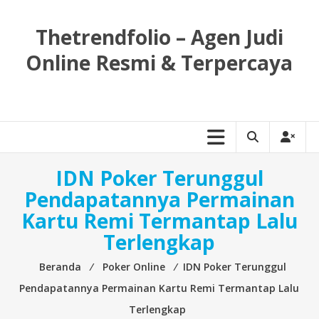
Lompat
ke
Thetrendfolio – Agen Judi
konten
Online Resmi & Terpercaya
IDN Poker Terunggul
Pendapatannya Permainan
Kartu Remi Termantap Lalu
Terlengkap
Beranda
⁄
Poker Online
⁄
IDN Poker Terunggul
Pendapatannya Permainan Kartu Remi Termantap Lalu
Terlengkap