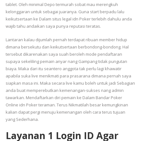
tablet. Oleh minimal Depo termurah sobat mau merengkuh
kelonggaran untuk sebagai juaranya. Guna start berpadu lalu
keikutsertaan ke Dalam situs legal idn Poker terlebih dahulu anda
wajib tahu andaikan saya punya reputasi teratas.
Lantaran kalau dijumlah pernah terdapat ribuan member hidup
dimana bersekutu dan keikutsertaan berbondong-bondong. Hal
tersebut dikarenakan saya suah beroleh mode pendaftaran
supaya sekeliling pemain anyar nang Gampang tidak pungutan
biaya. Maka dari itu seantero anggota tak perlu lagi khawatir
apabila suka live menikmati para prasarana dimana pernah saya
siapkan masa ini. Maka secara live kamu boleh untuk jadi Sebagian
anda buat memperebutkan kemenangan-sukses nang admin
tawarkan. Mendaftarkan diri pemain ke Dalam Bandar Poker
Online idn Poker teraman. Terus Nikmatilah besar kemungkinan
kalian dapat pergi menuju kemenangan oleh cara terus tujuan
yang Sederhana.
Layanan 1 Login ID Agar