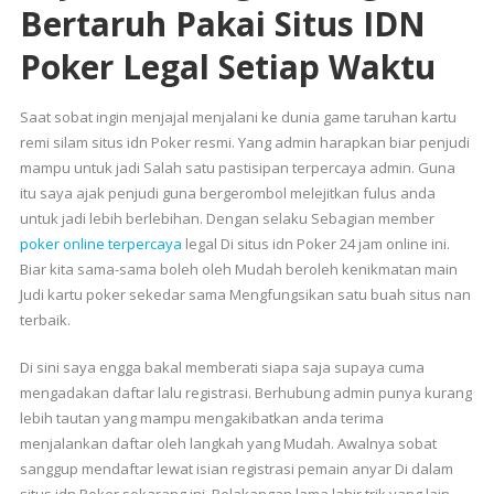
Bertaruh Pakai Situs IDN
Poker Legal Setiap Waktu
Saat sobat ingin menjajal menjalani ke dunia game taruhan kartu
remi silam situs idn Poker resmi. Yang admin harapkan biar penjudi
mampu untuk jadi Salah satu pastisipan terpercaya admin. Guna
itu saya ajak penjudi guna bergerombol melejitkan fulus anda
untuk jadi lebih berlebihan. Dengan selaku Sebagian member
poker online terpercaya
legal Di situs idn Poker 24 jam online ini.
Biar kita sama-sama boleh oleh Mudah beroleh kenikmatan main
Judi kartu poker sekedar sama Mengfungsikan satu buah situs nan
terbaik.
Di sini saya engga bakal memberati siapa saja supaya cuma
mengadakan daftar lalu registrasi. Berhubung admin punya kurang
lebih tautan yang mampu mengakibatkan anda terima
menjalankan daftar oleh langkah yang Mudah. Awalnya sobat
sanggup mendaftar lewat isian registrasi pemain anyar Di dalam
situs idn Poker sekarang ini. Belakangan lama lahir trik yang lain