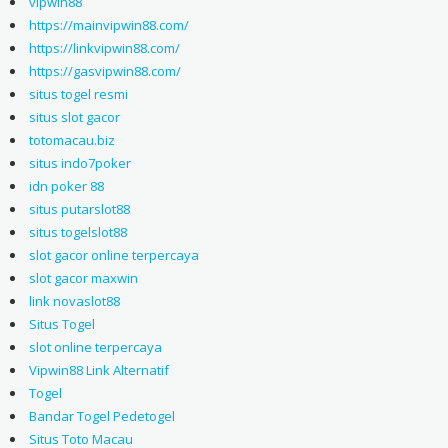
vipwin88
https://mainvipwin88.com/
https://linkvipwin88.com/
https://gasvipwin88.com/
situs togel resmi
situs slot gacor
totomacau.biz
situs indo7poker
idn poker 88
situs putarslot88
situs togelslot88
slot gacor online terpercaya
slot gacor maxwin
link novaslot88
Situs Togel
slot online terpercaya
Vipwin88 Link Alternatif
Togel
Bandar Togel Pedetogel
Situs Toto Macau