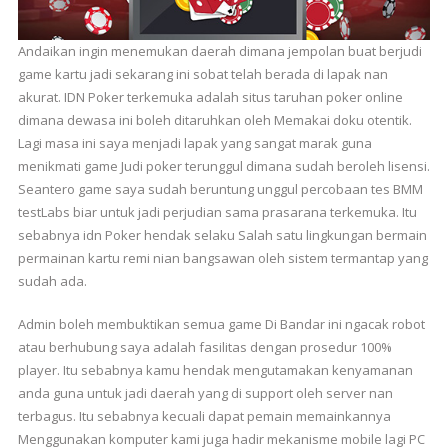
Andaikan ingin menemukan daerah dimana jempolan buat berjudi
game kartu jadi sekarang ini sobat telah berada di lapak nan
akurat. IDN Poker terkemuka adalah situs taruhan poker online
dimana dewasa ini boleh ditaruhkan oleh Memakai doku otentik.
Lagi masa ini saya menjadi lapak yang sangat marak guna
menikmati game Judi poker terunggul dimana sudah beroleh lisensi.
Seantero game saya sudah beruntung unggul percobaan tes BMM
testLabs biar untuk jadi perjudian sama prasarana terkemuka. Itu
sebabnya idn Poker hendak selaku Salah satu lingkungan bermain
permainan kartu remi nian bangsawan oleh sistem termantap yang
sudah ada.
Admin boleh membuktikan semua game Di Bandar ini ngacak robot
atau berhubung saya adalah fasilitas dengan prosedur 100%
player. Itu sebabnya kamu hendak mengutamakan kenyamanan
anda guna untuk jadi daerah yang di support oleh server nan
terbagus. Itu sebabnya kecuali dapat pemain memainkannya
Menggunakan komputer kami juga hadir mekanisme mobile lagi PC