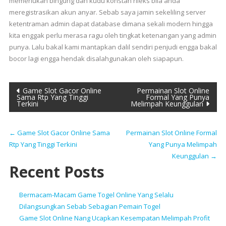
memerlukan bingung dan kudu konstan rileks bila anda
meregistrasikan akun anyar. Sebab saya jamin sekeliling server
ketentraman admin dapat database dimana sekali modern hingga
kita enggak perlu merasa ragu oleh tingkat ketenangan yang admin
punya. Lalu bakal kami mantapkan dalil sendiri penjudi engga bakal
bocor lagi engga hendak disalahgunakan oleh siapapun.
Navigasi
Game Slot Gacor Online
Permainan Slot Online
Sama Rtp Yang Tinggi
Formal Yang Punya
Terkini
Melimpah Keunggulan
pos
←
Game Slot Gacor Online Sama
Permainan Slot Online Formal
Rtp Yang Tinggi Terkini
Yang Punya Melimpah
Keunggulan
→
Recent Posts
Bermacam-Macam Game Togel Online Yang Selalu
Dilangsungkan Sebab Sebagian Pemain Togel
Game Slot Online Nang Ucapkan Kesempatan Melimpah Profit