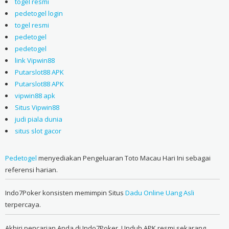
togel resmi
pedetogel login
togel resmi
pedetogel
pedetogel
link Vipwin88
Putarslot88 APK
Putarslot88 APK
vipwin88 apk
Situs Vipwin88
judi piala dunia
situs slot gacor
Pedetogel
menyediakan Pengeluaran Toto Macau Hari Ini sebagai
referensi harian.
Indo7Poker konsisten memimpin Situs
Dadu Online Uang Asli
terpercaya.
Akhiri pencarian Anda di Indo7Poker. Unduh APK resmi sekarang