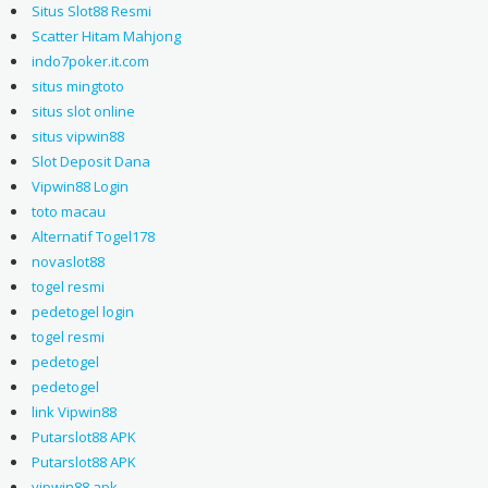
Situs Slot88 Resmi
Scatter Hitam Mahjong
indo7poker.it.com
situs mingtoto
situs slot online
situs vipwin88
Slot Deposit Dana
Vipwin88 Login
toto macau
Alternatif Togel178
novaslot88
togel resmi
pedetogel login
togel resmi
pedetogel
pedetogel
link Vipwin88
Putarslot88 APK
Putarslot88 APK
vipwin88 apk