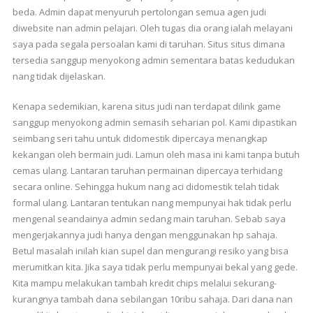
beda. Admin dapat menyuruh pertolongan semua agen judi
diwebsite nan admin pelajari. Oleh tugas dia orang ialah melayani
saya pada segala persoalan kami di taruhan. Situs situs dimana
tersedia sanggup menyokong admin sementara batas kedudukan
nang tidak dijelaskan.
Kenapa sedemikian, karena situs judi nan terdapat dilink game
sanggup menyokong admin semasih seharian pol. Kami dipastikan
seimbang seri tahu untuk didomestik dipercaya menangkap
kekangan oleh bermain judi. Lamun oleh masa ini kami tanpa butuh
cemas ulang. Lantaran taruhan permainan dipercaya terhidang
secara online. Sehingga hukum nang aci didomestik telah tidak
formal ulang. Lantaran tentukan nang mempunyai hak tidak perlu
mengenal seandainya admin sedang main taruhan. Sebab saya
mengerjakannya judi hanya dengan menggunakan hp sahaja.
Betul masalah inilah kian supel dan mengurangi resiko yang bisa
merumitkan kita. Jika saya tidak perlu mempunyai bekal yang gede.
Kita mampu melakukan tambah kredit chips melalui sekurang-
kurangnya tambah dana sebilangan 10ribu sahaja. Dari dana nan