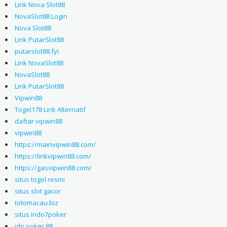
Link Nova Slot88
NovaSlot88 Login
Nova Slot88
Link PutarSlot88
putarslot88.fyi
Link NovaSlot88
NovaSlot88
Link PutarSlot88
Vipwin88
Togel178 Link Alternatif
daftar vipwin88
vipwin88
https://mainvipwin88.com/
https://linkvipwin88.com/
https://gasvipwin88.com/
situs togel resmi
situs slot gacor
totomacau.biz
situs indo7poker
idn poker 88