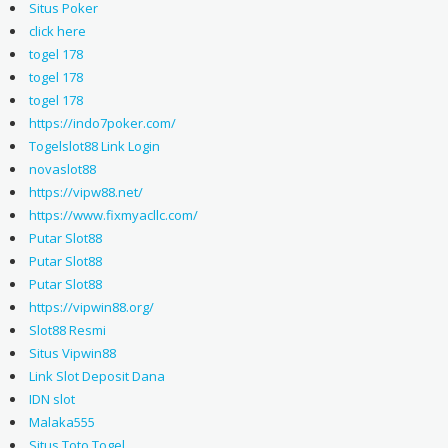
Situs Poker
click here
togel 178
togel 178
togel 178
https://indo7poker.com/
Togelslot88 Link Login
novaslot88
https://vipw88.net/
https://www.fixmyacllc.com/
Putar Slot88
Putar Slot88
Putar Slot88
https://vipwin88.org/
Slot88 Resmi
Situs Vipwin88
Link Slot Deposit Dana
IDN slot
Malaka555
Situs Toto Togel