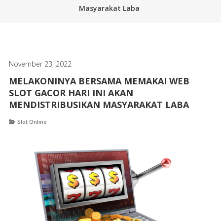
Masyarakat Laba
November 23, 2022
MELAKONINYA BERSAMA MEMAKAI WEB
SLOT GACOR HARI INI AKAN
MENDISTRIBUSIKAN MASYARAKAT LABA
Slot Online