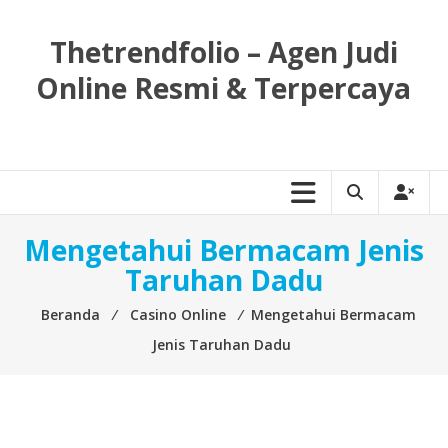
Lompat
ke
Thetrendfolio – Agen Judi
konten
Online Resmi & Terpercaya
Mengetahui Bermacam Jenis
Taruhan Dadu
Beranda
⁄
Casino Online
⁄
Mengetahui Bermacam
Jenis Taruhan Dadu