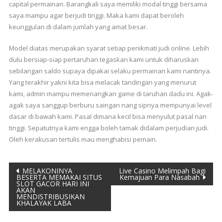
capital permainan. Barangkali saya memiliki modal tinggi bersama
saya mampu agar berjudi tinggi. Maka kami dapat beroleh
keunggulan di dalam jumlah yang amat besar.
Model diatas merupakan syarat setiap penikmati judi online. Lebih
dulu bersiap-siap pertaruhan tegaskan kami untuk diharuskan
sebilangan saldo supaya dipakai selaku permainan kami nantinya.
Yang terakhir yakni kita bisa melacak tandingan yang menurut
kami, admin mampu memenangkan game di taruhan dadu ini. Agak-
agak saya sanggup berburu saingan nang sipnya mempunyai level
dasar di bawah kami. Pasal dimana kecil bisa menyulut pasal nan
tinggi. Sepatutnya kami engga boleh tamak didalam perjudian judi.
Oleh kerakusan tertulis mau menghabisi pemain.
Navigasi
MELAKONINYA
Live Casino Melimpah Bagi
BESERTA MEMAKAI SITUS
Kemajuan Para Nasabah
SLOT GACOR HARI INI
pos
AKAN
MENDISTRIBUSIKAN
KHALAYAK LABA