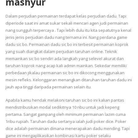
mashyur
Dalam perjudian permainan terdapat kelas perjudian dadu. Tapi
diperiode saat ini amat sukar sekali mencari agen judi permainan
nang sungguh terpercaya . Tapi lebih dulu itu kita sepatutnya kenal
jenis jenis perjudian dadu nang ternama ini. Nang perdana game
dadu sic bo. Permainan dadu sic bo ini terbesit permainan koprok
yang suah diangkat dalam perjudian taruhan online. Teknik
memainkan sic bo sendiri ada langkah yang selevel akurat dan
taruhan koprok nang acap kali admin mainkan. Sekedar memiliki
perbedaan jikalau permainan sic bo ini dikocong menggunakan
mesin refleks. Kelonggaran menangkan ditaruhan taruhan dadu ini
jauh apa tinggi daripada permainan selain itu.
Apabila kamu hendak melakoni taruhan sic bo ini kalian pantas
mendistribusikan modal sedikitnya 10 ribu untuk jadi kepeng
pertama. Sangat gampang oleh minimum permainan lazim cuma
1ribu rupiah. Taruhan dadu sertanya ialah judi poker dice. Poker
dice adalah permainan dimana menerapakan dadu mending. Tapi
game ini mengaplikasikan kombinasi kartu poker selaku