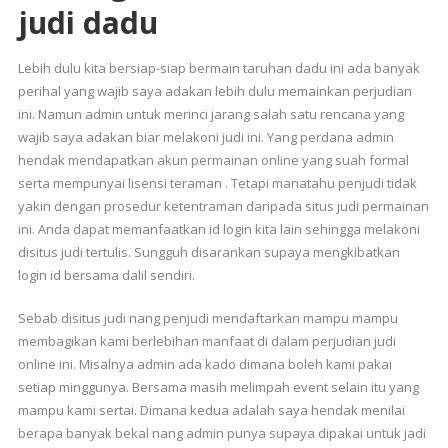
judi dadu
Lebih dulu kita bersiap-siap bermain taruhan dadu ini ada banyak
perihal yang wajib saya adakan lebih dulu memainkan perjudian
ini. Namun admin untuk merinci jarang salah satu rencana yang
wajib saya adakan biar melakoni judi ini. Yang perdana admin
hendak mendapatkan akun permainan online yang suah formal
serta mempunyai lisensi teraman . Tetapi manatahu penjudi tidak
yakin dengan prosedur ketentraman daripada situs judi permainan
ini. Anda dapat memanfaatkan id login kita lain sehingga melakoni
disitus judi tertulis. Sungguh disarankan supaya mengkibatkan
login id bersama dalil sendiri.
Sebab disitus judi nang penjudi mendaftarkan mampu mampu
membagikan kami berlebihan manfaat di dalam perjudian judi
online ini. Misalnya admin ada kado dimana boleh kami pakai
setiap minggunya. Bersama masih melimpah event selain itu yang
mampu kami sertai. Dimana kedua adalah saya hendak menilai
berapa banyak bekal nang admin punya supaya dipakai untuk jadi