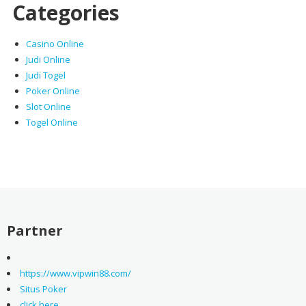
Categories
Casino Online
Judi Online
Judi Togel
Poker Online
Slot Online
Togel Online
Partner
https://www.vipwin88.com/
Situs Poker
click here