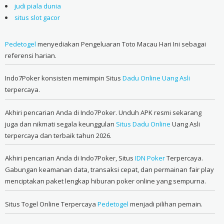
judi piala dunia
situs slot gacor
Pedetogel
menyediakan Pengeluaran Toto Macau Hari Ini sebagai
referensi harian.
Indo7Poker konsisten memimpin Situs
Dadu Online Uang Asli
terpercaya.
Akhiri pencarian Anda di Indo7Poker. Unduh APK resmi sekarang
juga dan nikmati segala keunggulan
Situs Dadu Online
Uang Asli
terpercaya dan terbaik tahun 2026.
Akhiri pencarian Anda di Indo7Poker, Situs
IDN Poker
Terpercaya.
Gabungan keamanan data, transaksi cepat, dan permainan fair play
menciptakan paket lengkap hiburan poker online yang sempurna.
Situs Togel Online Terpercaya
Pedetogel
menjadi pilihan pemain.