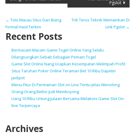
Pgslot
pos
←
Toto Macau Situs Dan Biang
Trik Terus Teknik Memainkan Di
Formal Hasil Terkini
Link Pgslot
→
Recent Posts
Bermacam-Macam Game Togel Online Yang Selalu
Dilangsungkan Sebab Sebagian Pemain Togel
Game Slot Online Nang Ucapkan Kesempatan Melimpah Profit
Situs Taruhan Poker Online Teraman Bet 10 Ribu Dapetin
Jackpot
Menu-Fitur Di Permainan Slot on-Line Tentu-Jelas Menolong
Orang-Orang Bettor Judi Memboyong
Uang 10 Ribu Untung Jutaan Bersama Melakoni Game Slot On-
line Terpercaya
Archives