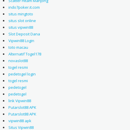
Scatter Hitam Mahjong
indo7poker.it.com
situs mingtoto
situs slot online
situs vipwin88
Slot Deposit Dana
Vipwin88 Login
toto macau
Alternatif Togel178
novaslot88
togel resmi
pedetogel login
togel resmi
pedetogel
pedetogel
link Vipwin88
Putarslot88 APK
Putarslot88 APK
vipwin88 apk
Situs Vipwin88