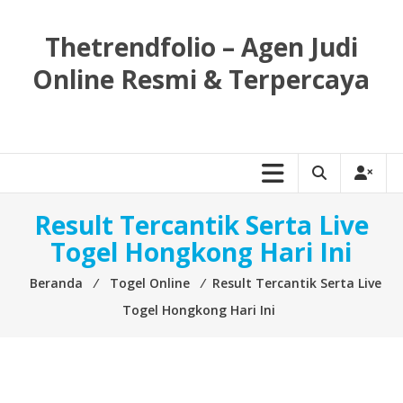
Lompat
ke
Thetrendfolio – Agen Judi
konten
Online Resmi & Terpercaya
Result Tercantik Serta Live
Togel Hongkong Hari Ini
Beranda
⁄
Togel Online
⁄
Result Tercantik Serta Live
Togel Hongkong Hari Ini