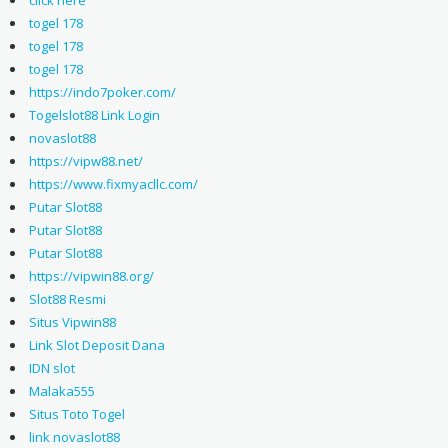
togel 178
togel 178
togel 178
https://indo7poker.com/
Togelslot88 Link Login
novaslot88
https://vipw88.net/
https://www.fixmyacllc.com/
Putar Slot88
Putar Slot88
Putar Slot88
https://vipwin88.org/
Slot88 Resmi
Situs Vipwin88
Link Slot Deposit Dana
IDN slot
Malaka555
Situs Toto Togel
link novaslot88